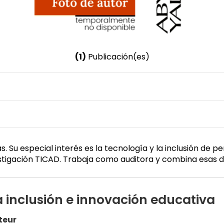
(1)
Publicación(es)
Nombre invertido
Carvajal Peñaherrera, Hilda
Género
Femenino
. Su especial interés es la tecnología y la inclusión de 
stigación TICAD. Trabaja como auditora y combina esas dos
a inclusión e innovación educativa
teur