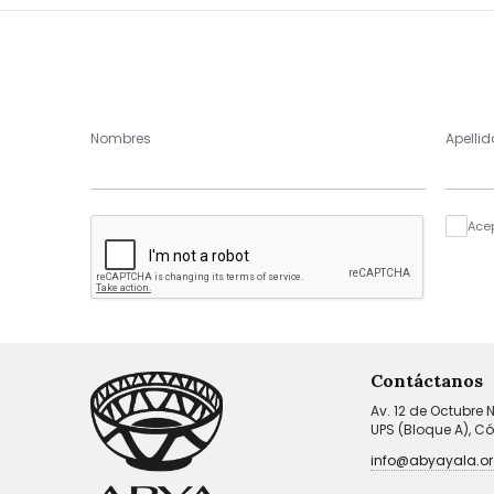
Nombres
Apellid
Ace
Contáctanos
Av. 12 de Octubre 
UPS (Bloque A), C
info@abyayala.or