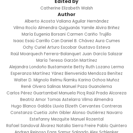
Edited by
Catherine Elizabeth Walsh
Author
Alberto Acosta
Valiana Aguilar Hernández
Vilma Rocío Almendra Quiguanás
Yamile Alvira Briñez
María Eugenia Borsani
Carmen Cariño Trujillo
Isaac Esaú Carrillo Can
Daniel B. Chávez
Aura Cumes
Ochy Curiel
Arturo Escobar
Gustavo Esteva
Raúl Moarquech Ferrera-Balanquet
Juan García Salazar
María Teresa Garzón Martínez
Alejandra Londoño Bustamante
Betty Ruth Lozano Lerma
Esperanza Martínez Yánez
Bienvenida Mendoza Benítez
Walter D. Mignolo
Relmu Ñamku
Karina Ochoa Muñoz
René Olvera Salinas
Manuel Paza Guanolema
Carlos Pérez Guartambel
Manuela Picq
Raúl Prada Alcoreza
Beatriz Amor
Tomas Astelarra
Vilma Almendra
Hugo Blanco Galdós
Lluvia Elizeth Cervantes Contreras
Constanza Cuetia
John Gibler
Alonso Gutiérrez Navarro
Estefanny Mezquite
Manuel Rozental
Rafael Sandoval Álvarez
Natalia Sierra Freire
Pablo Quintero
Andrea Reinoso Egas
Samyr Salgado
Alex Schlenker