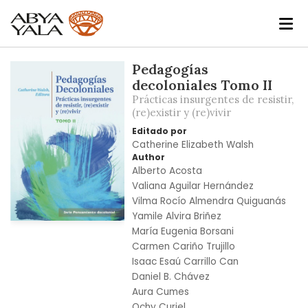
Skip
Pedagogías
to
decoloniales Tomo II
the
Prácticas insurgentes de resistir,
end
(re)existir y (re)vivir
of
Editado por
the
Catherine Elizabeth Walsh
images
Author
Alberto Acosta
gallery
Valiana Aguilar Hernández
Vilma Rocío Almendra Quiguanás
Yamile Alvira Briñez
Skip
María Eugenia Borsani
to
Carmen Cariño Trujillo
the
Isaac Esaú Carrillo Can
beginning
Daniel B. Chávez
of
Aura Cumes
the
Ochy Curiel