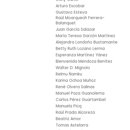
images
Arturo Escobar
gallery
Gustavo Esteva
Raúl Moarquech Ferrera-
Balanquet
Juan García Salazar
María Teresa Garzón Martínez
Alejandra Londoño Bustamante
Betty Ruth Lozano Lerma
Esperanza Martínez Yánez
Bienvenida Mendoza Benítez
Walter D. Mignolo
Relmu Ñamku
Karina Ochoa Muñoz
René Olvera Salinas
Manuel Paza Guanolema
Carlos Pérez Guartambel
Manuela Picq
Raúl Prada Alcoreza
Beatriz Amor
Tomas Astelarra