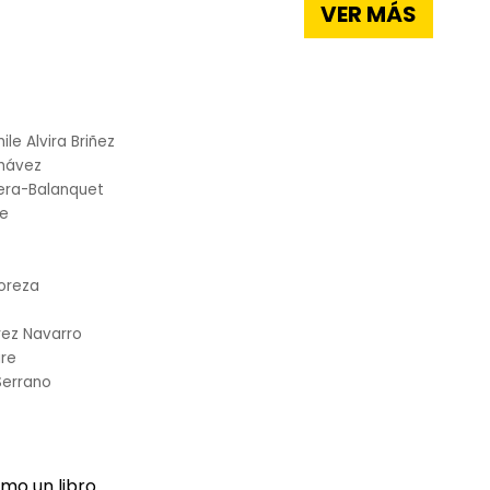
VER MÁS
ile Alvira Briñez
Chávez
era-Balanquet
te
coreza
rez Navarro
ire
Serrano
mo un libro