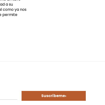
ad a su
tal como ya nos
e permite
›
Suscríbeme