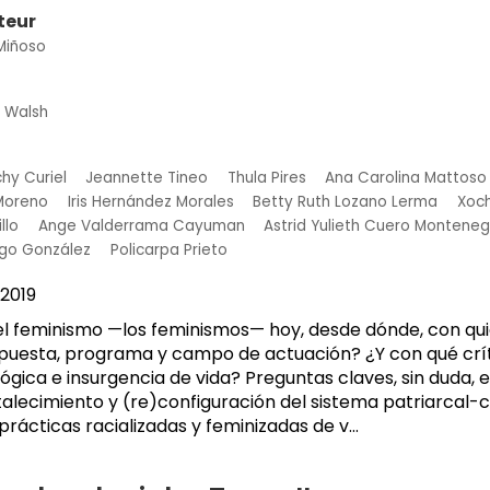
teur
Miñoso
h Walsh
hy Curiel
Jeannette Tineo
Thula Pires
Ana Carolina Mattoso
Moreno
Iris Hernández Morales
Betty Ruth Lozano Lerma
Xoch
llo
Ange Valderrama Cayuman
Astrid Yulieth Cuero Monteneg
ngo González
Policarpa Prieto
2019
l feminismo —los feminismos— hoy, desde dónde, con qui
uesta, programa y campo de actuación? ¿Y con qué críti
gica e insurgencia de vida? Preguntas claves, sin duda, 
talecimiento y (re)configuración del sistema patriarcal-c
 prácticas racializadas y feminizadas de v...