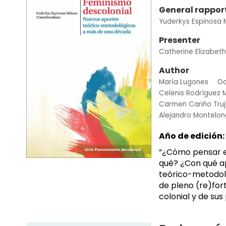
General rappor
Yuderkys Espinosa 
Presenter
Catherine Elizabet
Author
María Lugones
Oc
Celenis Rodríguez 
Carmen Cariño Truji
Alejandro Montelo
Año de edición:
“¿Cómo pensar e
qué? ¿Con qué ap
teórico-metodoló
de pleno (re)for
colonial y de sus