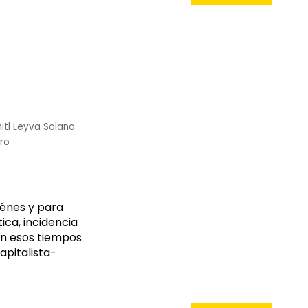
itl Leyva Solano
ro
énes y para
ca, incidencia
en esos tiempos
apitalista-