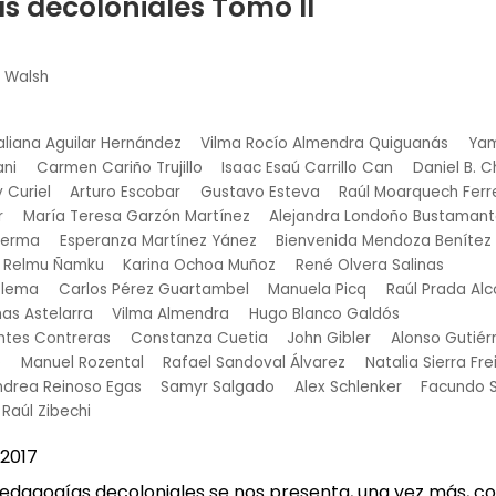
s decoloniales Tomo II
h Walsh
aliana Aguilar Hernández
Vilma Rocío Almendra Quiguanás
Yam
ani
Carmen Cariño Trujillo
Isaac Esaú Carrillo Can
Daniel B. 
 Curiel
Arturo Escobar
Gustavo Esteva
Raúl Moarquech Ferr
r
María Teresa Garzón Martínez
Alejandra Londoño Bustaman
Lerma
Esperanza Martínez Yánez
Bienvenida Mendoza Benítez
Relmu Ñamku
Karina Ochoa Muñoz
René Olvera Salinas
olema
Carlos Pérez Guartambel
Manuela Picq
Raúl Prada Al
as Astelarra
Vilma Almendra
Hugo Blanco Galdós
antes Contreras
Constanza Cuetia
John Gibler
Alonso Gutiér
e
Manuel Rozental
Rafael Sandoval Álvarez
Natalia Sierra Fre
ndrea Reinoso Egas
Samyr Salgado
Alex Schlenker
Facundo 
Raúl Zibechi
2017
edagogías decoloniales se nos presenta, una vez más, co