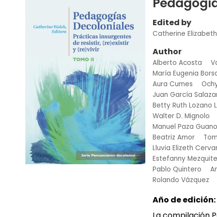
Pedagogía
Edited by
Catherine Elizabet
Author
Alberto Acosta
V
María Eugenia Bors
Aura Cumes
Ochy
Juan García Salaza
Betty Ruth Lozano 
Walter D. Mignolo
Manuel Paza Guan
Beatriz Amor
Tom
Lluvia Elizeth Cerv
Estefanny Mezquit
Pablo Quintero
A
Rolando Vázquez
Año de edición:
La compilación P