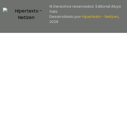
© Derechos reservados. Editorial Abya
Yala
Desarrollado por
Hipertexto - Netizen
,
2026