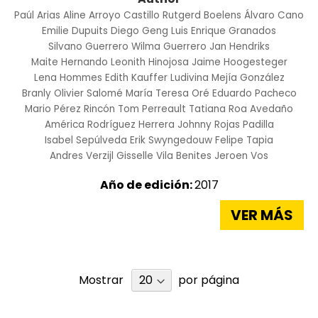
Paúl Arias
Aline Arroyo Castillo
Rutgerd Boelens
Álvaro Cano
Emilie Dupuits
Diego Geng
Luis Enrique Granados
Silvano Guerrero
Wilma Guerrero
Jan Hendriks
Maite Hernando
Leonith Hinojosa
Jaime Hoogesteger
Lena Hommes
Edith Kauffer
Ludivina Mejía González
Branly Olivier Salomé
María Teresa Oré
Eduardo Pacheco
Mario Pérez Rincón
Tom Perreault
Tatiana Roa Avedaño
América Rodríguez Herrera
Johnny Rojas Padilla
Isabel Sepúlveda
Erik Swyngedouw
Felipe Tapia
Andres Verzijl
Gisselle Vila Benites
Jeroen Vos
Año de edición:
2017
VER MÁS
Mostrar
por página