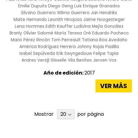
Emilie Dupuits
Diego Geng
Luis Enrique Granados
Silvano Guerrero
Wilma Guerrero
Jan Hendriks
Maite Hernando
Leonith Hinojosa
Jaime Hoogesteger
Lena Hommes
Edith Kauffer
Ludivina Mejía González
Branly Olivier Salomé
María Teresa Oré
Eduardo Pacheco
Mario Pérez Rincón
Tom Perreault
Tatiana Roa Avedaño
América Rodríguez Herrera
Johnny Rojas Padilla
Isabel Sepúlveda
Erik Swyngedouw
Felipe Tapia
Andres Verzijl
Gisselle Vila Benites
Jeroen Vos
Año de edición:
2017
VER MÁS
Mostrar
por página