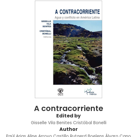
A contracorriente
Edited by
Gisselle Vila Benites
Cristóbal Bonelli
Author
Paúl Arias
Aline Arroyo Castillo
Rutgerd Boelens
Álvaro Cano