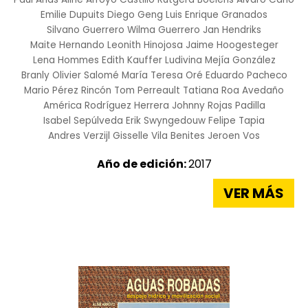
Emilie Dupuits
Diego Geng
Luis Enrique Granados
Silvano Guerrero
Wilma Guerrero
Jan Hendriks
Maite Hernando
Leonith Hinojosa
Jaime Hoogesteger
Lena Hommes
Edith Kauffer
Ludivina Mejía González
Branly Olivier Salomé
María Teresa Oré
Eduardo Pacheco
Mario Pérez Rincón
Tom Perreault
Tatiana Roa Avedaño
América Rodríguez Herrera
Johnny Rojas Padilla
Isabel Sepúlveda
Erik Swyngedouw
Felipe Tapia
Andres Verzijl
Gisselle Vila Benites
Jeroen Vos
Año de edición:
2017
VER MÁS