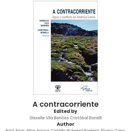
A contracorriente
Edited by
Gisselle Vila Benites
Cristóbal Bonelli
Author
Paúl Arias
Aline Arroyo Castillo
Rutgerd Boelens
Álvaro Cano