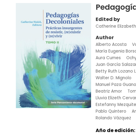
Pedagogía
Edited by
Catherine Elizabet
Author
Alberto Acosta
V
María Eugenia Bors
Aura Cumes
Ochy
Juan García Salaza
Betty Ruth Lozano 
Walter D. Mignolo
Manuel Paza Guan
Beatriz Amor
Tom
Lluvia Elizeth Cerv
Estefanny Mezquit
Pablo Quintero
A
Rolando Vázquez
Año de edición: