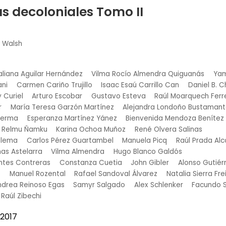
s decoloniales Tomo II
h Walsh
aliana Aguilar Hernández
Vilma Rocío Almendra Quiguanás
Yam
ani
Carmen Cariño Trujillo
Isaac Esaú Carrillo Can
Daniel B. 
 Curiel
Arturo Escobar
Gustavo Esteva
Raúl Moarquech Ferr
r
María Teresa Garzón Martínez
Alejandra Londoño Bustaman
Lerma
Esperanza Martínez Yánez
Bienvenida Mendoza Benítez
Relmu Ñamku
Karina Ochoa Muñoz
René Olvera Salinas
olema
Carlos Pérez Guartambel
Manuela Picq
Raúl Prada Al
as Astelarra
Vilma Almendra
Hugo Blanco Galdós
antes Contreras
Constanza Cuetia
John Gibler
Alonso Gutiér
e
Manuel Rozental
Rafael Sandoval Álvarez
Natalia Sierra Fre
ndrea Reinoso Egas
Samyr Salgado
Alex Schlenker
Facundo 
Raúl Zibechi
2017