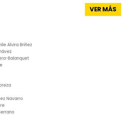
VER MÁS
ile Alvira Briñez
Chávez
era-Balanquet
te
coreza
rez Navarro
ire
Serrano