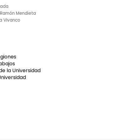
zada
i Ramón Mendieta
a Vivanco
egiones
rabajos
de la Universidad
Universidad