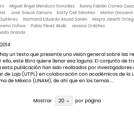
ro
Miguel Ángel Mendoza González
Ronny Fabián Correa Que
ias
José Gasca Zamora
Katty Celi Sánchez
Marlon Giovann
Guitérrez
Normand Eduardo Asuad Sanén
Mayra Janeth Orteg
oreno Ochoa
Pablo Pérez Akaki
Jessica Ordóñez
onado Granda
2014
ay un texto que presente una visión general sobre las r
 ello, este libro quiere llenar esa laguna. El conjunto de t
esta publicación han sido realizados por investigadores 
ar de Loja (UTPL) en colaboración con académicos de la 
a de México (UNAM), de ahí que en los temas ...
Mostrar
por página