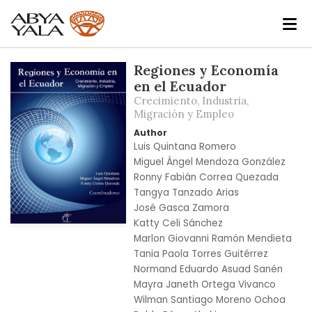
Skip
Regiones y Economía
to
en el Ecuador
the
Crecimiento, Industria,
end
Migración y Empleo
of
Author
the
Luis Quintana Romero
images
Miguel Ángel Mendoza González
gallery
Ronny Fabián Correa Quezada
Tangya Tanzado Arias
José Gasca Zamora
Katty Celi Sánchez
Skip
Marlon Giovanni Ramón Mendieta
to
Tania Paola Torres Guitérrez
the
Normand Eduardo Asuad Sanén
beginning
Mayra Janeth Ortega Vivanco
of
Wilman Santiago Moreno Ochoa
the