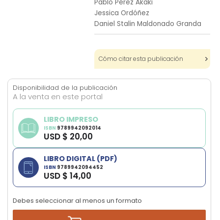
Pablo Pérez Akaki
images
Jessica Ordóñez
gallery
Daniel Stalin Maldonado Granda
Cómo citar esta publicación
Disponibilidad de la publicación
A la venta en este portal
LIBRO IMPRESO
ISBN
9789942092014
USD $ 20,00
LIBRO DIGITAL (PDF)
ISBN
9789942094452
USD $ 14,00
Debes seleccionar al menos un formato