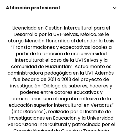
Nombre invertido
Afiliación profesional
Pérez Salazar, Nancy Margiel
Género
Femenino
Licenciada en Gestión Intercultural para el
Desarrollo por la UVI-Selvas, México. Se le
otorgó Mención Honorífica al defender la tesis
“Transformaciones y expectativas locales a
partir de la creación de una universidad
intercultural: el caso de la UVI Selvas y la
comunidad de Huazuntlán”. Actualmente es
administradora pedagógica en la UVI. Además,
fue becaria de 2011 a 2013 del proyecto de
investigación “Diálogo de saberes, haceres y
poderes entre actores educativos y
comunitarios: una etnografía reflexiva de la
educación superior intercultural en Veracruz”
(InterSaberes), realizado por el Instituto de
Investigaciones en Educación y la Universidad
Veracruzana Intercultural y patrocinado por el
Consejo Nacional de Ciencia y Tecnología