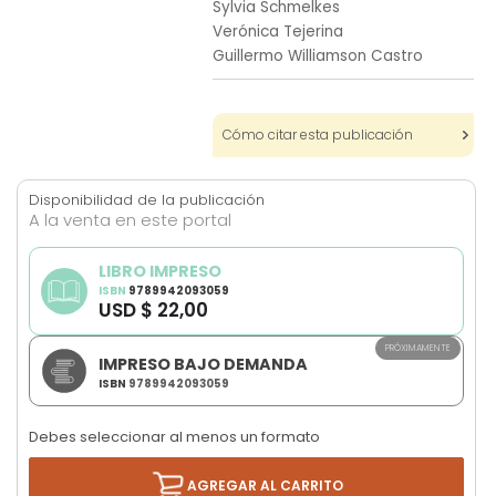
Sylvia Schmelkes
images
Verónica Tejerina
gallery
Guillermo Williamson Castro
Cómo citar esta publicación
Disponibilidad de la publicación
A la venta en este portal
LIBRO IMPRESO
ISBN
9789942093059
USD $ 22,00
PRÓXIMAMENTE
IMPRESO BAJO DEMANDA
ISBN
9789942093059
Debes seleccionar al menos un formato
AGREGAR AL CARRITO