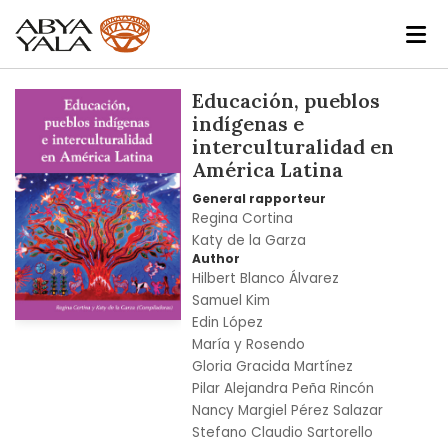
Skip
Educación, pueblos
to
indígenas e
the
interculturalidad en
end
América Latina
of
General rapporteur
the
Regina Cortina
images
Katy de la Garza
gallery
Author
Hilbert Blanco Álvarez
Samuel Kim
Edin López
Skip
María y Rosendo
to
Gloria Gracida Martínez
the
Pilar Alejandra Peña Rincón
beginning
Nancy Margiel Pérez Salazar
of
Stefano Claudio Sartorello
the