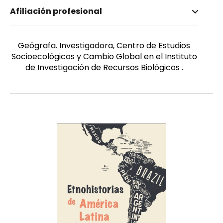
Nombre invertido
Afiliación profesional
Hernández Ospina, Mónica P.
Género
Femenino
Geógrafa. Investigadora, Centro de Estudios
Socioecológicos y Cambio Global en el Instituto
de Investigación de Recursos Biológicos .