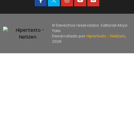
© Derechos reservados. Editorial Abya
Yala
Desarrollado por
Hipertexto - Netizen
,
2026