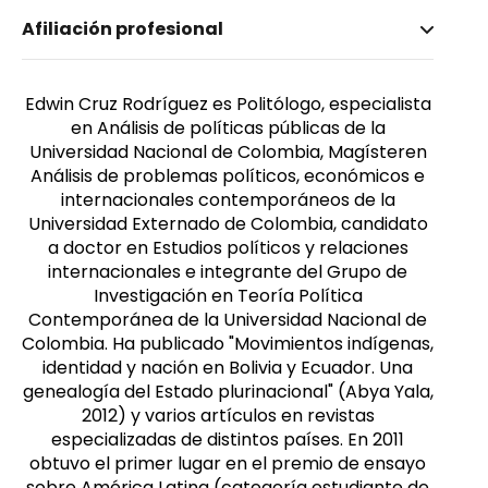
Nombre invertido
Afiliación profesional
Cruz Rodríguez, Edwin
Género
Masculino
Edwin Cruz Rodríguez es Politólogo, especialista
en Análisis de políticas públicas de la
Universidad Nacional de Colombia, Magísteren
Análisis de problemas políticos, económicos e
internacionales contemporáneos de la
Universidad Externado de Colombia, candidato
a doctor en Estudios políticos y relaciones
internacionales e integrante del Grupo de
Investigación en Teoría Política
Contemporánea de la Universidad Nacional de
Colombia. Ha publicado "Movimientos indígenas,
identidad y nación en Bolivia y Ecuador. Una
genealogía del Estado plurinacional" (Abya Yala,
2012) y varios artículos en revistas
especializadas de distintos países. En 2011
obtuvo el primer lugar en el premio de ensayo
sobre América Latina (categoría estudiante de