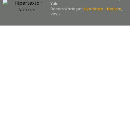
Yala
Desarrollado por
Hipertexto - Netizen
,
2026