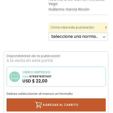
Vega
images
Guillermo García Rincón
gallery
Cómo citar esta publicación
Disponibilidad de la publicación
A la venta en este portal
LIBRO IMPRESO
ISBN
9789978107607
USD $ 22,00
Debes seleccionar al menos un formato
AGREGAR AL CARRITO