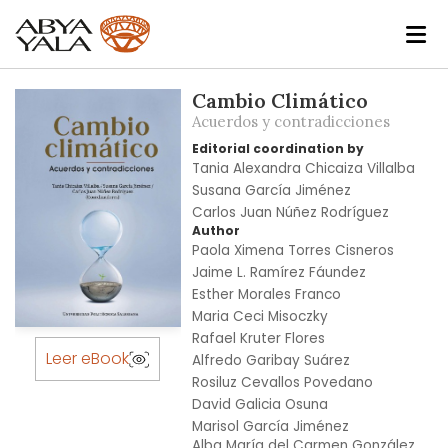
Skip
Cambio Climático
to
Acuerdos y contradicciones
the
Editorial coordination by
end
Tania Alexandra Chicaiza Villalba
of
Susana García Jiménez
the
Carlos Juan Núñez Rodríguez
images
Author
gallery
Paola Ximena Torres Cisneros
Jaime L. Ramírez Fáundez
Esther Morales Franco
Maria Ceci Misoczky
Skip
Rafael Kruter Flores
to
Leer eBook
Alfredo Garibay Suárez
the
Rosiluz Cevallos Povedano
beginning
David Galicia Osuna
of
Marisol García Jiménez
the
Alba María del Carmen González