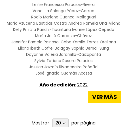
Leslie Francesca Palacios-Rivera
Vanessa Solange Yépez-Correa
Rocío Marlene Cuenca-Mallaguari
María Azucena Bastidas Castro
Andrea Pamela Oña-Vilaña
Kelly Priscila Panchi-Tipantuña
Ivonne López Cepeda
María José Carranza-Chávez
Jennifer Pamela Reinoso-Coba
Kamila Torres Orellana
Eliana Ibeth Cofre-Bolagay
Sophia Bernal-Sung
Dayanne Valeria Jaramillo-Caizapanta
Sylvia Tatiana Rosero Palacios
Jessica Jazmín Rivadeneira Peñafiel
José Ignacio Guamán Acosta
Año de edición:
2022
VER MÁS
Mostrar
por página