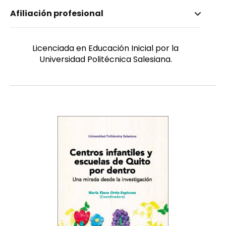
Nombre invertido
Afiliación profesional
Cuenca-Mallaguari, Rocío Marlene
Género
Femenino
Licenciada en Educación Inicial por la
Universidad Politécnica Salesiana.