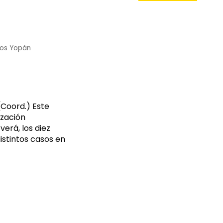
jos Yopán
Coord.) Este
ización
verá, los diez
stintos casos en