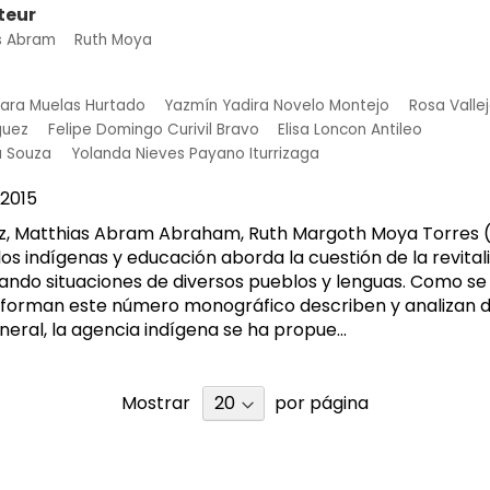
teur
s Abram
Ruth Moya
ara Muelas Hurtado
Yazmín Yadira Novelo Montejo
Rosa Valle
guez
Felipe Domingo Curivil Bravo
Elisa Loncon Antileo
a Souza
Yolanda Nieves Payano Iturrizaga
2015
ez, Matthias Abram Abraham, Ruth Margoth Moya Torres (
s indígenas y educación aborda la cuestión de la revital
izando situaciones de diversos pueblos y lenguas. Como se 
forman este número monográfico describen y analizan di
eneral, la agencia indígena se ha propue...
Mostrar
por página