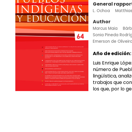
General rappor
L. Ochoa
Matthia
Author
Marcus Maia
Bárb
Sonia Pineda Rodrí
Emerson de Oliveir
Año de edición:
Luis Enrique Lóp
número de Pueblo
lingüística, anal
trabajos que con
los que, por lo g