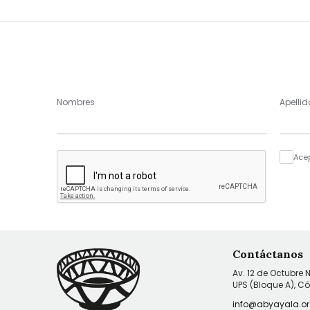
Nombres
Apellid
Ace
Contáctanos
Av. 12 de Octubre 
UPS (Bloque A), C
info@abyayala.or