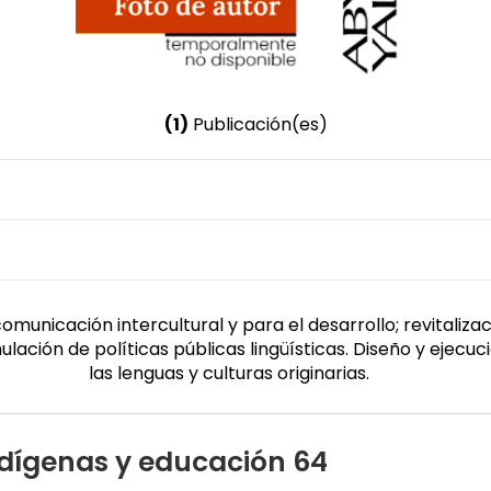
(1)
Publicación(es)
Nombre invertido
Novelo Montejo, Yazmín Yadira
Género
Femenino
municación intercultural y para el desarrollo; revitalizac
ión de políticas públicas lingüísticas. Diseño y ejecuci
las lenguas y culturas originarias.
ndígenas y educación 64