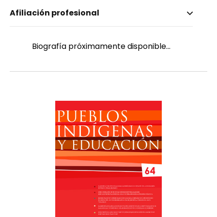
Nombre invertido
Afiliación profesional
Pineda Rodríguez, Sonia
Género
Femenino
Biografía próximamente disponible...