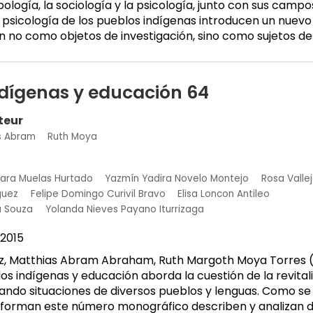
ología, la sociología y la psicología, junto con sus camp
la psicología de los pueblos indígenas introducen un nuev
 no como objetos de investigación, sino como sujetos de
ndígenas y educación 64
teur
s Abram
Ruth Moya
ara Muelas Hurtado
Yazmín Yadira Novelo Montejo
Rosa Valle
guez
Felipe Domingo Curivil Bravo
Elisa Loncon Antileo
a Souza
Yolanda Nieves Payano Iturrizaga
2015
ez, Matthias Abram Abraham, Ruth Margoth Moya Torres (
s indígenas y educación aborda la cuestión de la revital
izando situaciones de diversos pueblos y lenguas. Como se 
forman este número monográfico describen y analizan di