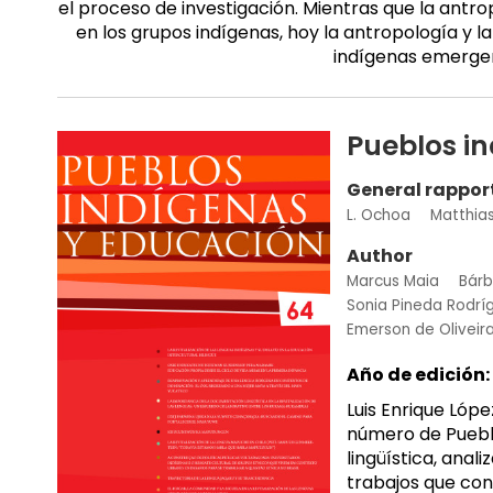
el proceso de investigación. Mientras que la antrop
en los grupos indígenas, hoy la antropología y 
indígenas emergen
Pueblos i
General rappor
L. Ochoa
Matthia
Author
Marcus Maia
Bárb
Sonia Pineda Rodrí
Emerson de Oliveir
Año de edición:
Luis Enrique Lóp
número de Pueblo
lingüística, anal
trabajos que con