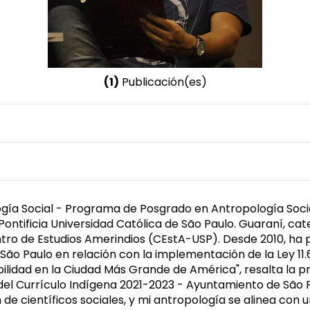
(1)
Publicación(es)
Nombre invertido
de Oliveira Souza, Emerson
Género
Masculino
ía Social - Programa de Posgrado en Antropología Socia
Pontificia Universidad Católica de São Paulo. Guaraní, ca
entro de Estudios Amerindios (CEstA-USP). Desde 2010, ha 
ão Paulo en relación con la implementación de la Ley 11.
ibilidad en la Ciudad Más Grande de América", resalta la 
 del Currículo Indígena 2021-2023 - Ayuntamiento de São
e científicos sociales, y mi antropología se alinea con u