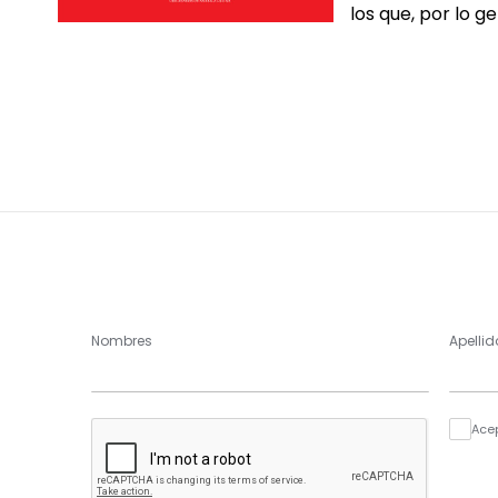
los que, por lo g
Nombres
Apellid
Ace