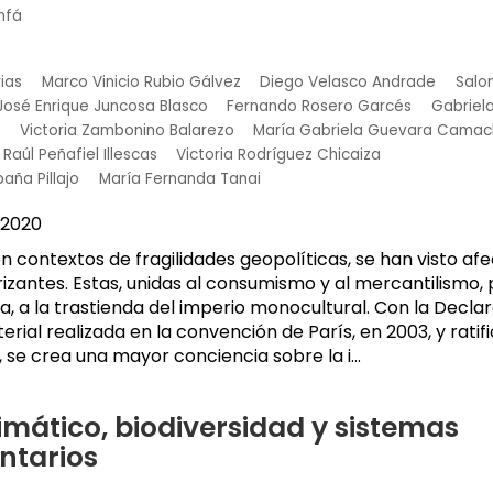
nfá
rias
Marco Vinicio Rubio Gálvez
Diego Velasco Andrade
Salo
José Enrique Juncosa Blasco
Fernando Rosero Garcés
Gabriel
Victoria Zambonino Balarezo
María Gabriela Guevara Cama
Raúl Peñafiel Illescas
Victoria Rodríguez Chicaiza
aña Pillajo
María Fernanda Tanai
2020
en contextos de fragilidades geopolíticas, se han visto af
rizantes. Estas, unidas al consumismo y al mercantilismo,
, a la trastienda del imperio monocultural. Con la Declar
rial realizada en la convención de París, en 2003, y ratif
se crea una mayor conciencia sobre la i...
mático, biodiversidad y sistemas
ntarios