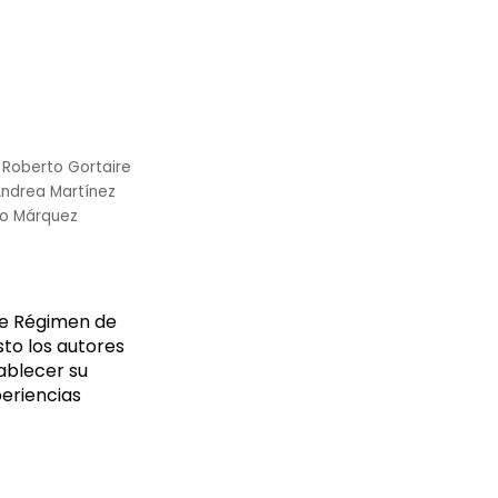
Roberto Gortaire
ndrea Martínez
jo Márquez
 de Régimen de
sto los autores
tablecer su
periencias