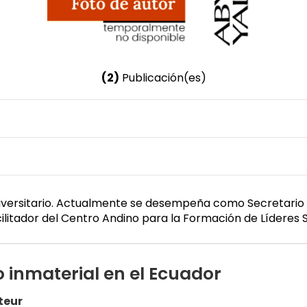
(2)
Publicación(es)
Nombre invertido
Rosero Garcés, Fernando
Afiliación
Género
UNAE
Masculino
niversitario. Actualmente se desempeña como Secretario 
cilitador del Centro Andino para la Formación de Líderes S
Cargo
profesor investigador
 inmaterial en el Ecuador
teur