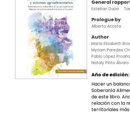
General rappor
Esteban Daza
Ta
Prologue by
Alberto Acosta
Author
María Elizabeth Br
Myriam Paredes C
Pablo López Proañ
Nataly Pinto Álvaro
Año de edición:
Hacer un balance
Soberanía Alimen
de este libro. An
relación con la n
territoriales más 