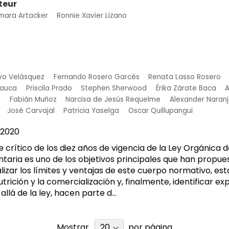
teur
mara Artacker
Ronnie Xavier Lizano
avo Velásquez
Fernando Rosero Garcés
Renata Lasso Rosero
hauca
Priscila Prado
Stephen Sherwood
Érika Zárate Baca
A
o
Fabián Muñoz
Narcisa de Jesús Requelme
Alexander Naran
José Carvajal
Patricia Yaselga
Oscar Quillupangui
2020
 crítico de los diez años de vigencia de la Ley Orgánica
taria es uno de los objetivos principales que han propue
alizar los límites y ventajas de este cuerpo normativo, es
utrición y la comercialización y, finalmente, identificar ex
allá de la ley, hacen parte d...
Mostrar
por página