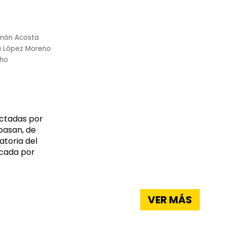
món Acosta
a López Moreno
cho
ectadas por
 pasan, de
atoria del
icada por
VER MÁS