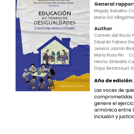
General rappor
Magaly Robalino 
María Sol Villagóm
Author
Carmen del Rocío P
Eduardo Fabara Ga
Jessica Jazmín Riva
María Rosa Pin
Ca
Héctor Simbaña Ca
Daysi Betancourt 
Año de edición:
Las voces de qui
comprometidas co
genere el ejercic
armónica entre l
inclusión y justic