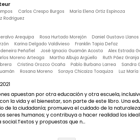
teur
Campos
Carlos Crespo Burgos
María Elena Ortiz Espinoza
ez Rodriguez
eralvo Arequipa
Rosa Hurtado Morejón
Daniel Gustavo Llanos
rzón
Karina Delgado Valdivieso
Franklin Tapia Defaz
deneira Peñafiel
José Ignacio Guamán Acosta
Alex Estrada G
rlos Moreno Arteaga
Martha Albuja Argüello
Ruth Páez Granja
brera
Cristina Orozco Ocaña
Pablo Burbano Larrea
Sandra G
Guamán
Rosana Moreno
Soraya Chicaiza Toaquiza
Luz María
2021
enes apuestan por otra educación y otra escuela, inclusiv
n la vida y el bienestar, son parte de este libro. Una e
io de la ciudadanía; promueva el cuidado de la naturaleza
os seres humanos; y contribuya a hacer realidad los ideal
ia social.Textos y propuestas que n...