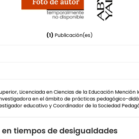
(1)
Publicación(es)
Nombre invertido
Peralvo Arequipa, Carmen del Rocío
Género
Femenino
perior, Licenciada en Ciencias de la Educación Mención 
 investigadora en el ámbito de prácticas pedagógico-did
nvestigador educativo y Coordinador de la Sociedad Peda
 en tiempos de desigualdades