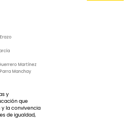
 Erazo
arcía
uerrero Martínez
 Parra Manchay
as y
ducación que
 y la convivencia
es de igualdad,