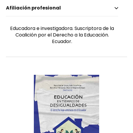
Nombre invertido
Afiliación profesional
Hurtado Morejón, Rosa
Género
Femenino
Educadora e investigadora. Suscriptora de la
Coalición por el Derecho a la Educación.
Ecuador.