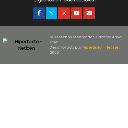
© Derechos reservados. Editorial Abya
Yala
Desarrollado por
Hipertexto - Netizen
,
2026