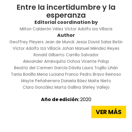
Entre la incertidumbre y la
esperanza
Editorial coordination by
Milton Calderón Vélez
Víctor Adolfo Iza Villacís
Author
Geoffrey Pleyers
Jean de Munck
Jesús David Salas Betin
Víctor Adolfo Iza Villacís
Johan Manuel Méndez Reyes
Ronald Gilberto Carrillo Salvador
Alexander Améxquita Ochoa
Vicente Palop
Beatriz del Carmen García Dávila
Laura Trujillo Liñán
Tania Bonilla Mena
Luciana Franco
Pedro Bravo Reinoso
Mayte Peñaherrera
Daniela Báez
Maite Nieto
Clara González
Marta Gallina
Shirley Vallejo
Año de edición:
2020
VER MÁS