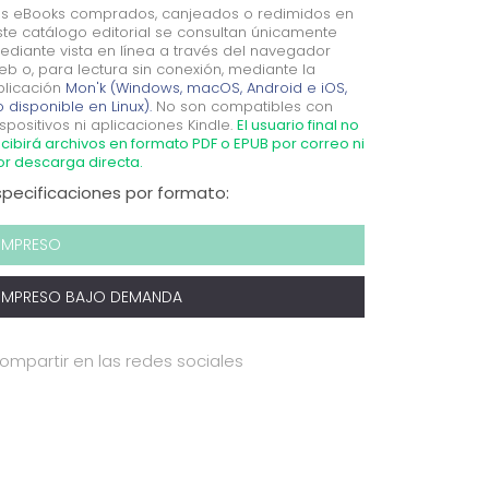
os eBooks comprados, canjeados o redimidos en
ste catálogo editorial se consultan únicamente
ediante vista en línea a través del navegador
eb o, para lectura sin conexión, mediante la
plicación
Mon'k (Windows, macOS, Android e iOS,
 disponible en Linux).
No son compatibles con
spositivos ni aplicaciones Kindle.
El usuario final no
cibirá archivos en formato PDF o EPUB por correo ni
or descarga directa.
specificaciones por formato:
IMPRESO
IMPRESO BAJO DEMANDA
ompartir en las redes sociales