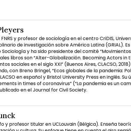
Pleyers
 FNRS y profesor de sociología en el centro CriDIS, Univer
plinario de investigación sobre América Latina (GRIAL). E
e Sociología y ha sido presidente del comité “Movimientos
pales libros son “Alter-Globalización. Becoming Actors in 
ntos sociales en el siglo XXI” (Buenos Aires, CLACSO, 201
ndo, con Breno Bringel, “Ecos globales de la pandemia: Pol
ACSO en español y Bristol University Press en inglés. Su 
vements in times of coronavirus” (“La pandemia es un ca
ublicado en el Journal for Civil Society.
unck
ofo y profesor titular en UCLouvain (Bélgica). Enseña teo
zación y cultura. Su enfoque tiene en cuenta el giro semióti