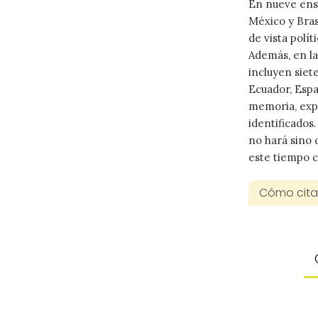
En nueve ens
México y Brasi
de vista polít
Además, en la
incluyen siet
Ecuador, Espa
memoria, expe
identificados
no hará sino 
este tiempo 
Cómo citar