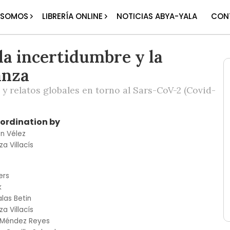
 SOMOS
LIBRERÍA ONLINE
NOTICIAS ABYA-YALA
CON
la incertidumbre y la
anza
 y relatos globales en torno al Sars-CoV-2 (Covid-
oordination by
ón Vélez
za Villacís
ers
k
las Betin
za Villacís
 Méndez Reyes