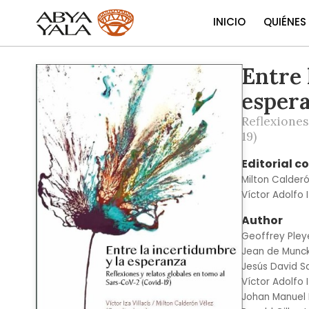
INICIO
QUIÉNES
Entre 
Skip
to
esper
the
end
Reflexiones
of
19)
the
images
Editorial c
gallery
Milton Calder
Víctor Adolfo I
Author
Geoffrey Pley
Jean de Munc
Jesús David Sa
Víctor Adolfo I
Johan Manuel