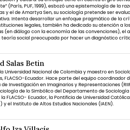
te” (París, PUF, 1999), esbozó una epistemología de la raz
 y el de Amartya Sen, su sociología pretende ser evalua
iva. Intenta desarrollar un enfoque pragmático de la crít
stituciones legales, también ha dedicado su atención a lo
 (en diálogo con la economía de las convenciones), el ar
a teoría social preocupada por hacer un diagnóstico críti
d Salas Betin
 la Universidad Nacional de Colombia y maestro en Sociol
es, FLACSO-Ecuador. Hace parte del equipo coordinador de
de Investigación en Imaginarios y Representaciones (RII
ociología de lo Simbólico del Departamento de Sociología
la FLACSO- Ecuador, la Pontificia de Universidad Católica
y el Instituto de Altos Estudios Nacionales (IAEN).
fo Iza Villacís