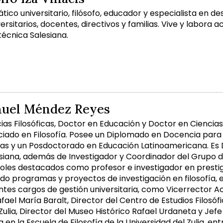
tico universitario, filósofo, educador y especialista en d
ersitarios, docentes, directivos y familias. Vive y labora 
técnica Salesiana.
uel Méndez Reyes
ias Filosóficas, Doctor en Educación y Doctor en Ciencia
enciado en Filosofía. Posee un Diplomado en Docencia par
s y un Posdoctorado en Educación Latinoamericana. Es D
esiana, además de Investigador y Coordinador del Grupo 
es destacados como profesor e investigador en prestig
do programas y proyectos de investigación en filosofía, e
ntes cargos de gestión universitaria, como Vicerrector A
ael María Baralt, Director del Centro de Estudios Filosófic
Zulia, Director del Museo Histórico Rafael Urdaneta y Jef
en la Escuela de Filosofía de la Universidad del Zulia, en