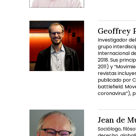
Geoffrey 
Investigador del
grupo interdisci
Internacional d
2018. Sus princi
2011) y “Movimie
revistas incluye
publicado por CL
battlefield. Mo
coronavirus”), p
Jean de M
Sociólogo, filós
derecho, globali