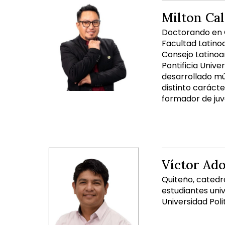
Milton Ca
Doctorando en Ci
Facultad Latino
Consejo Latinoa
Pontificia Unive
desarrollado mú
distinto caráct
formador de juv
Víctor Adol
Quiteño, catedrá
estudiantes univ
Universidad Poli