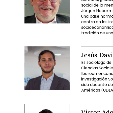
social de la men
Jürgen Habermas
una base normat
centra en las in
socioeconómicas
tradición de un
Jesús Davi
Es sociólogo de
Ciencias Social
Iberoamericana 
investigación S
sido docente de 
Américas (UDLA) 
Víctor Adol