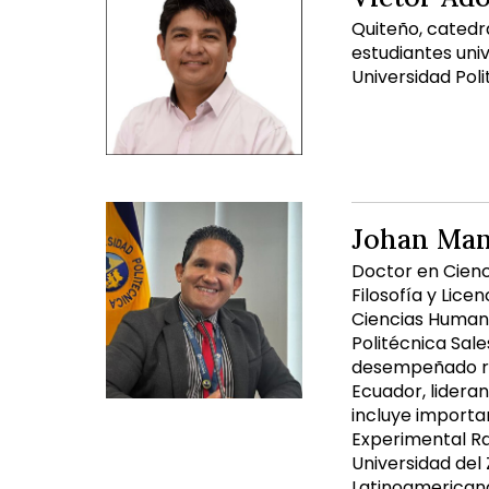
Quiteño, catedrá
estudiantes univ
Universidad Poli
Johan Man
Doctor en Cienc
Filosofía y Lic
Ciencias Humana
Politécnica Sal
desempeñado rol
Ecuador, lideran
incluye importa
Experimental Raf
Universidad del 
Latinoamericana 