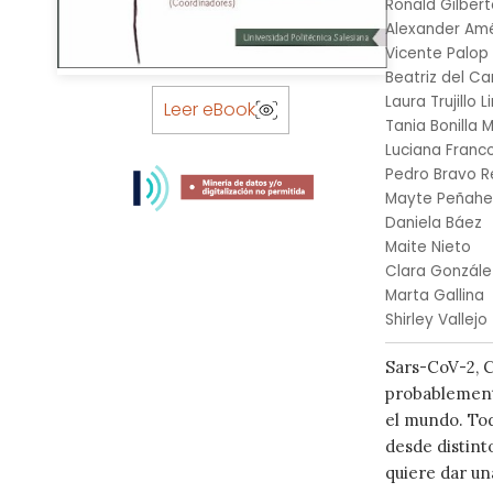
Ronald Gilbert
Alexander Am
Vicente Palop
Beatriz del C
Skip
Laura Trujillo L
to
Leer eBook
Tania Bonilla 
the
Luciana Franc
beginning
Pedro Bravo R
of
Mayte Peñahe
the
Daniela Báez
images
Maite Nieto
gallery
Clara Gonzále
Marta Gallina
Shirley Vallejo
Sars-CoV-2, C
probablemente
el mundo. Tod
desde distinto
quiere dar un