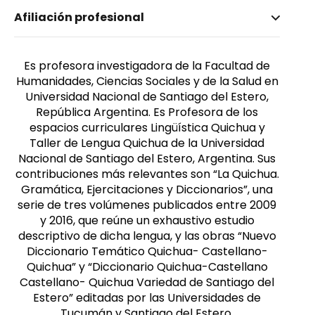
Nombre invertido
Afiliación profesional
Albarracín, Lelia Inés
Género
Femenino
Es profesora investigadora de la Facultad de
Humanidades, Ciencias Sociales y de la Salud en
Universidad Nacional de Santiago del Estero,
República Argentina. Es Profesora de los
espacios curriculares Lingüística Quichua y
Taller de Lengua Quichua de la Universidad
Nacional de Santiago del Estero, Argentina. Sus
contribuciones más relevantes son “La Quichua.
Gramática, Ejercitaciones y Diccionarios”, una
serie de tres volúmenes publicados entre 2009
y 2016, que reúne un exhaustivo estudio
descriptivo de dicha lengua, y las obras “Nuevo
Diccionario Temático Quichua- Castellano-
Quichua” y “Diccionario Quichua-Castellano
Castellano- Quichua Variedad de Santiago del
Estero” editadas por las Universidades de
Tucumán y Santiago del Estero,