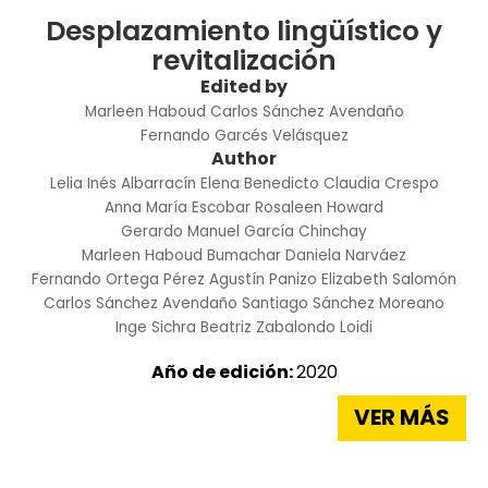
Desplazamiento lingüístico y
revitalización
Edited by
Marleen Haboud
Carlos Sánchez Avendaño
Fernando Garcés Velásquez
Author
Lelia Inés Albarracín
Elena Benedicto
Claudia Crespo
Anna María Escobar
Rosaleen Howard
Gerardo Manuel García Chinchay
Marleen Haboud Bumachar
Daniela Narváez
Fernando Ortega Pérez
Agustín Panizo
Elizabeth Salomón
Carlos Sánchez Avendaño
Santiago Sánchez Moreano
Inge Sichra
Beatriz Zabalondo Loidi
Año de edición:
2020
VER MÁS