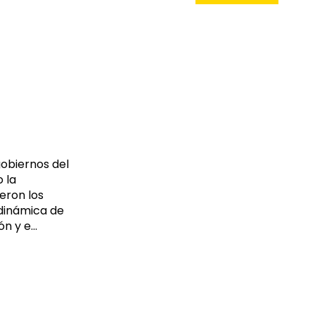
gobiernos del
 la
eron los
 dinámica de
 y e...