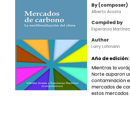
By (composer)
Alberto Acosta
Compiled by
Esperanza Martíne
Author
Larry Lohmann
Año de edición:
Mientras la vorág
Norte auparon u
contaminación en
mercados de carb
estos mercados 