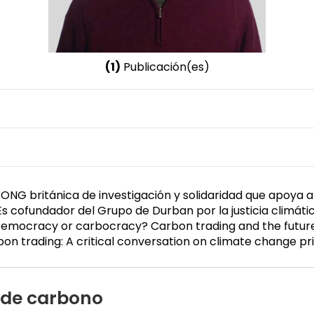
(1)
Publicación(es)
Nombre invertido
Lohmann, Larry
Género
Masculino
ONG británica de investigación y solidaridad que apoya 
. Es cofundador del Grupo de Durban por la justicia climát
 Democracy or carbocracy? Carbon trading and the future 
bon trading: A critical conversation on climate change pr
de carbono