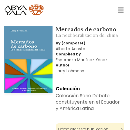
Skip
Mercados de carbono
to
La neoliberalización del clima
the
By (composer)
end
Alberto Acosta
of
Compiled by
the
Esperanza Martínez Yánez
Author
images
Larry Lohmann
gallery
Colección
Colección Serie Debate
Skip
constituyente en el Ecuador
to
y América Latina
the
beginning
of
the
Cómo citar esta publicación