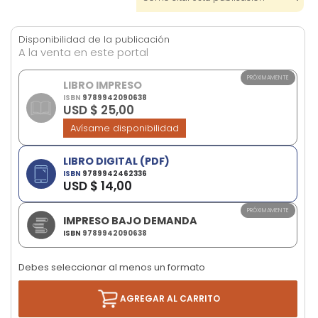
images
gallery
Disponibilidad de la publicación
A la venta en este portal
PRÓXIMAMENTE
LIBRO IMPRESO
ISBN
9789942090638
USD $ 25,00
Avísame disponibilidad
LIBRO DIGITAL (PDF)
ISBN
9789942462336
USD $ 14,00
PRÓXIMAMENTE
IMPRESO BAJO DEMANDA
ISBN
9789942090638
Debes seleccionar al menos un formato
AGREGAR AL CARRITO