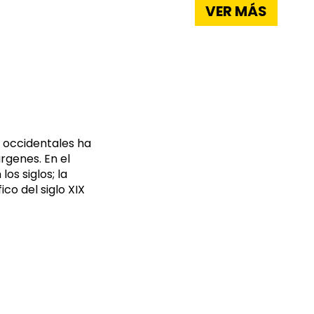
VER MÁS
s occidentales ha
rgenes. En el
os siglos; la
ico del siglo XIX