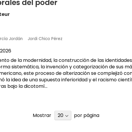
rales del poder
Masculino
teur
arcía Jordán
Jordi Chico Pérez
2026
ento de la modernidad, la construcción de las identidade
orma sistemática, la invención y categorización de sus má
ericano, este proceso de alterización se complejizó con l
imó la idea de una supuesta inferioridad y el racismo científ
as bajo la dicotomí...
Mostrar
por página