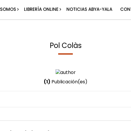
 SOMOS
LIBRERÍA ONLINE
NOTICIAS ABYA-YALA
CON
Pol Colàs
(1)
Publicación(es)
Nombre invertido
Colàs, Pol
Género