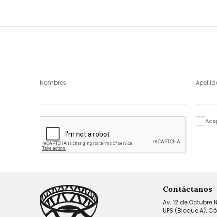
Nombres
Apellid
Ace
Contáctanos
Av. 12 de Octubre 
UPS (Bloque A), C