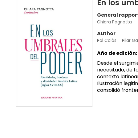
En los umb
General rappor
Chiara Pagnotta
Author
Pol Colàs
Pilar G
Año de edición:
Desde el surgimi
necesitado, de f
contexto latinoam
Ilustración legit
consolidó fronter