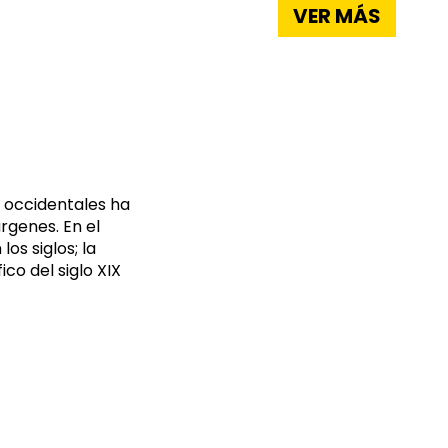
VER MÁS
s occidentales ha
rgenes. En el
os siglos; la
ico del siglo XIX