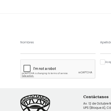
Nombres
Apellid
Ace
Contáctanos
Av. 12 de Octubre 
UPS (Bloque A), C