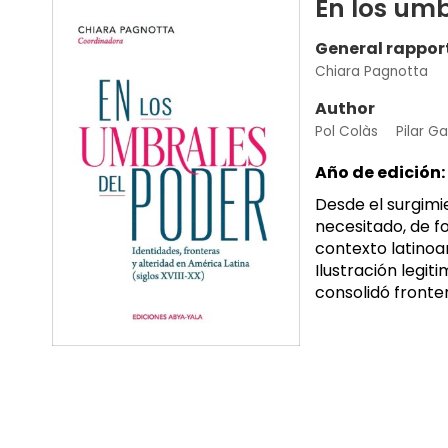
En los umb
General rappor
Chiara Pagnotta
Author
Pol Colàs
Pilar G
Año de edición:
Desde el surgimi
necesitado, de f
contexto latinoam
Ilustración legit
consolidó fronter