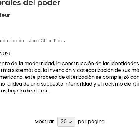
rales del poder
Femenino
teur
arcía Jordán
Jordi Chico Pérez
2026
ento de la modernidad, la construcción de las identidade
orma sistemática, la invención y categorización de sus má
ericano, este proceso de alterización se complejizó con l
imó la idea de una supuesta inferioridad y el racismo científ
as bajo la dicotomí...
Mostrar
por página