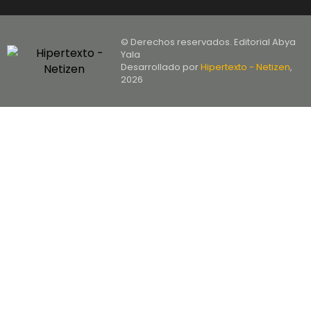
© Derechos reservados. Editorial Abya
Yala
Desarrollado por
Hipertexto - Netizen
,
2026