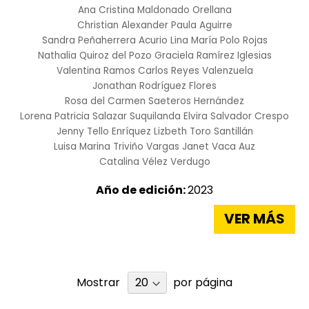
Ana Cristina Maldonado Orellana
Christian Alexander Paula Aguirre
Sandra Peñaherrera Acurio
Lina María Polo Rojas
Nathalia Quiroz del Pozo
Graciela Ramírez Iglesias
Valentina Ramos
Carlos Reyes Valenzuela
Jonathan Rodríguez Flores
Rosa del Carmen Saeteros Hernández
Lorena Patricia Salazar Suquilanda
Elvira Salvador Crespo
Jenny Tello Enríquez
Lizbeth Toro Santillán
Luisa Marina Triviño Vargas
Janet Vaca Auz
Catalina Vélez Verdugo
Año de edición:
2023
VER MÁS
Mostrar
por página