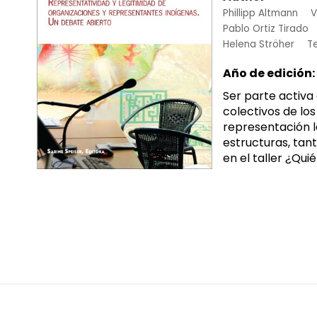
Phillipp Altmann
V
Pablo Ortiz Tirado
Helena Ströher
Te
Año de edición:
Ser parte activa
colectivos de los
representación l
estructuras, tan
en el taller ¿Qui