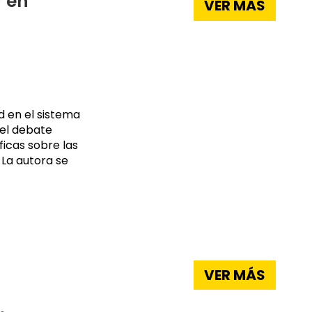
r en
VER MÁS
ad en el sistema
 el debate
ficas sobre las
 La autora se
VER MÁS