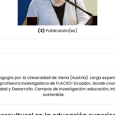
(3)
Publicación(es)
Nombre invertido
Krainer, Anita
Género
Femenino
gogía por la Universidad de Viena (Austria). Larga expe
 profesora investigadora de FLACSO-Ecuador, donde coordi
idad y Desarrollo. Campos de investigación: educación, int
sostenible.