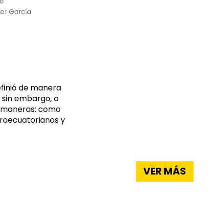
do
ler García
efinió de manera
, sin embargo, a
os maneras: como
froecuatorianos y
VER MÁS