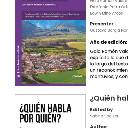
Galo Ramón Valare
Estefanía Parra Ort
Edwin Miño Arcos
Presenter
Gustavo Baroja Na
Año de edición:
Galo Ramón Valar
explícita lo que 
lo largo del tex
un reconocimient
montuvios; y com
¿Quién ha
Edited by
Sabine Speiser
Author