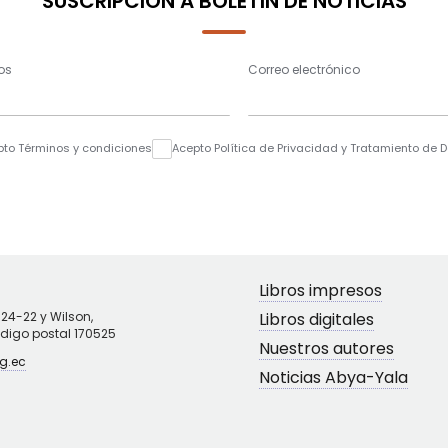
SUSCRIPCIÓN A BOLETÍN DE NOTICIAS
os
Correo electrónico
pto Términos y condiciones
Acepto Política de Privacidad y Tratamiento de 
Libros impresos
N24-22 y Wilson,
Libros digitales
ódigo postal 170525
Nuestros autores
g.ec
Noticias Abya-Yala