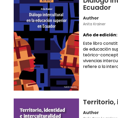
Diálogo in
Ecuador
Author
Anita Krainer
Año de edición:
Este libro consti
de educación sup
teórico-conceptu
vivencias intercu
refiere a la inte
Territorio,
Author