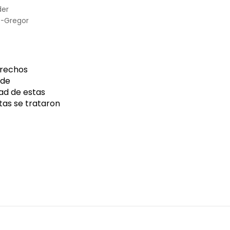
der
e-Gregor
erechos
 de
ad de estas
tas se trataron