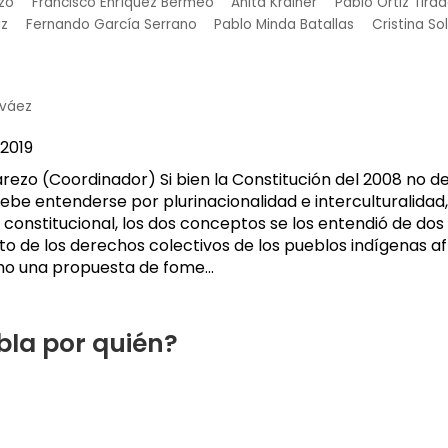
zo
Francisco Enríquez Bermeo
Anita Krainer
Pablo Ortiz Tira
iz
Fernando García Serrano
Pablo Minda Batallas
Cristina So
rváez
2019
ezo (Coordinador) Si bien la Constitución del 2008 no d
debe entenderse por plurinacionalidad e interculturalidad
to constitucional, los dos conceptos se los entendió de d
o de los derechos colectivos de los pueblos indígenas a
o una propuesta de fome...
bla por quién?