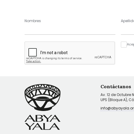
Nombres
Apellid
Ace
Contáctanos
Av. 12 de Octubre 
UPS (Bloque A), C
info@abyayala.or