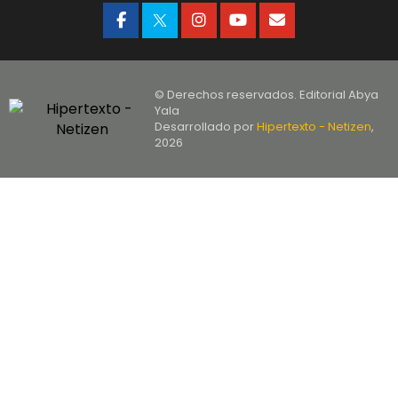
© Derechos reservados. Editorial Abya
Yala
Desarrollado por
Hipertexto - Netizen
,
2026