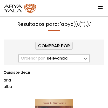
Resultados para: 'abya)).("'),).'
COMPRAR POR
Ordenar por
Quisiste decir
aria
alba