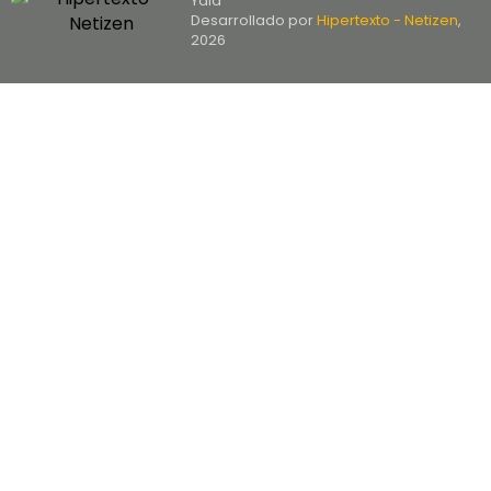
Yala
Desarrollado por
Hipertexto - Netizen
,
2026