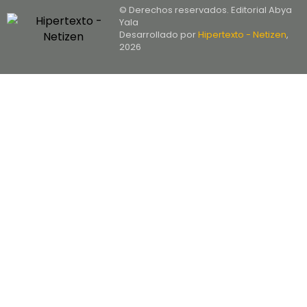
© Derechos reservados. Editorial Abya
Yala
Desarrollado por
Hipertexto - Netizen
,
2026