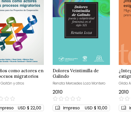
iños como actores en
Dolores Veintimilla de
¿Inte
ocesos migratorios
Galindo
estig
 Gaitán y otros
Renata Mercedes Loza Montero
Gilda A
2010
2010
0%
0%
mpreso
USD $ 22,00
Impreso
USD $ 10,00