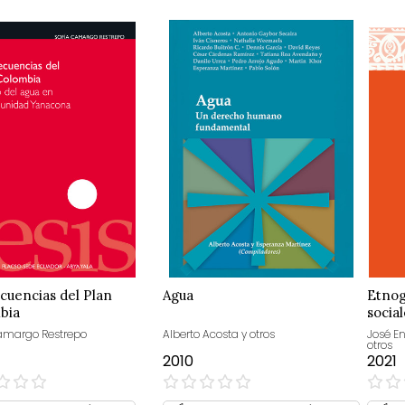
cuencias del Plan
Agua
Etnog
bia
socia
amargo Restrepo
Alberto Acosta y otros
José E
otros
2010
2021
0%
0%