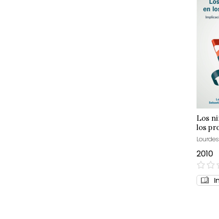
Los n
los pr
Lourdes
2010
0%
I