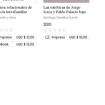
nes relacionales de
Las estéticas de Jorge
cia intrafamiliar
Icaza y Pablo Palacio bajo
el signo de lo barroco y
Pavón y otros
Santiago Cevallos Quinto
cinematográfico
2010
0%
Impreso
USD $ 21,00
Impreso
USD $ 10,00
eBook
USD $ 12,00