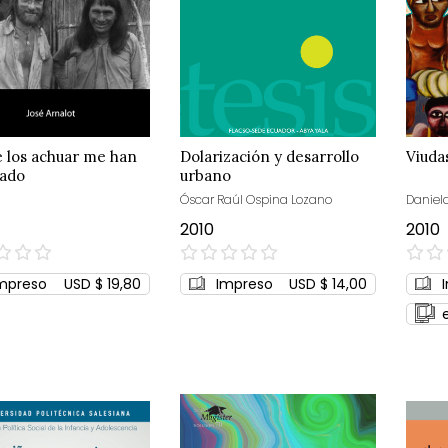
 los achuar me han
Dolarización y desarrollo
Viuda
ado
urbano
Óscar Raúl Ospina Lozano
Daniel
2010
2010
0%
0%
mpreso
USD $ 19,80
Impreso
USD $ 14,00