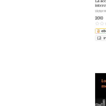
La acc
interc
Víctor H
2010
0%
eB
I