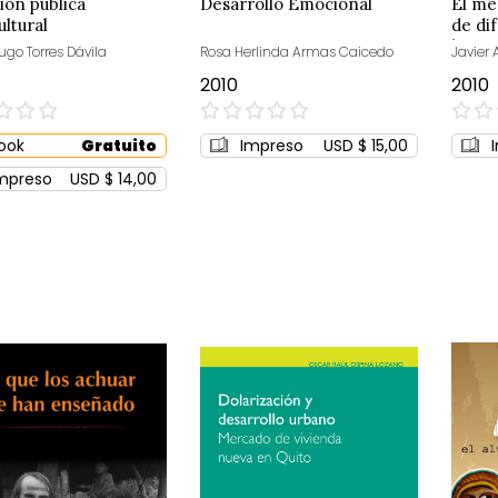
ión pública
Desarrollo Emocional
El me
ultural
de di
la su
ugo Torres Dávila
Rosa Herlinda Armas Caicedo
Javier
2010
2010
0%
0%
ook
Gratuito
Impreso
USD $ 15,00
mpreso
USD $ 14,00