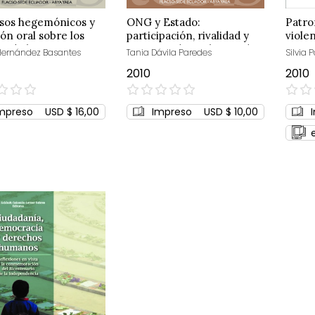
rsos hegemónicos y
ONG y Estado:
Patro
ión oral sobre los
participación, rivalidad y
violen
s de las mujeres
cooperación en la gestión
Hernández Basantes
Tania Dávila Paredes
Silvia 
uatorianas
ambiental
2010
2010
0%
0%
mpreso
USD $ 16,00
Impreso
USD $ 10,00