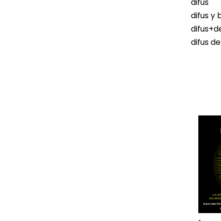
difus
difus y 
difus+d
difus d