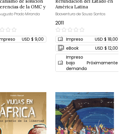
canismo de solución
Refundación del Estado en
ferencias de la OMC y
América Latina
pranacionalidad
 Augusto Prado Miranda
Boaventura de Sousa Santos
2011
0%
Impreso
USD $ 9,00
Impreso
USD $ 18,00
eBook
USD $ 12,00
Impreso
bajo
Próximamente
demanda