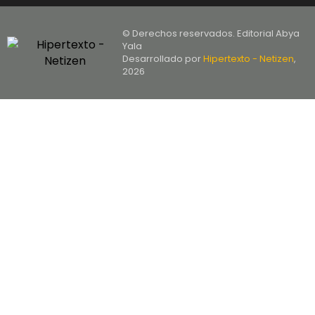
© Derechos reservados. Editorial Abya
Yala
Desarrollado por
Hipertexto - Netizen
,
2026