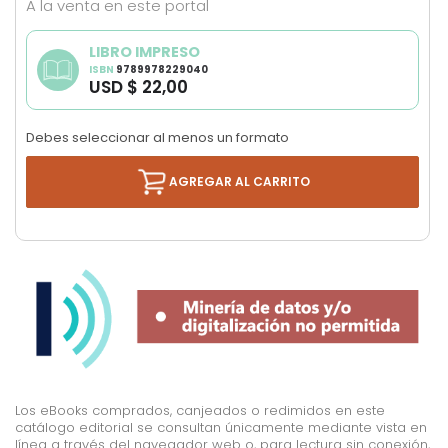
A la venta en este portal
images
gallery
LIBRO IMPRESO
ISBN
9789978229040
USD $ 22,00
Debes seleccionar al menos un formato
AGREGAR AL CARRITO
Los eBooks comprados, canjeados o redimidos en este
catálogo editorial se consultan únicamente mediante vista en
línea a través del navegador web o, para lectura sin conexión,