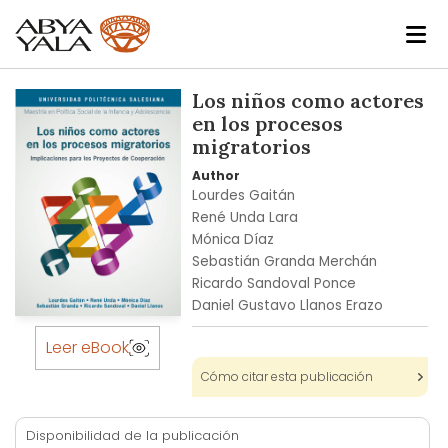
Skip
Los niños como actores
to
en los procesos
the
migratorios
end
Author
of
Lourdes Gaitán
the
René Unda Lara
images
Mónica Díaz
gallery
Sebastián Granda Merchán
Ricardo Sandoval Ponce
Daniel Gustavo Llanos Erazo
Skip
to
Leer eBook
the
Cómo citar esta publicación
beginning
of
the
Disponibilidad de la publicación