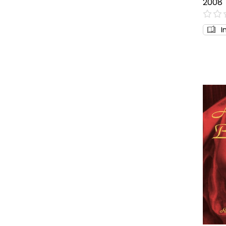
2008
0%
I