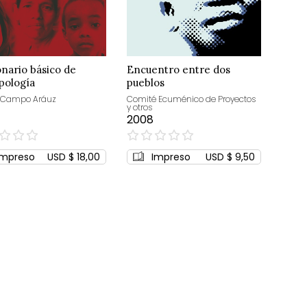
onario básico de
Encuentro entre dos
pología
pueblos
 Campo Aráuz
Comité Ecuménico de Proyectos
y otros
2008
0%
Impreso
USD $ 18,00
Impreso
USD $ 9,50