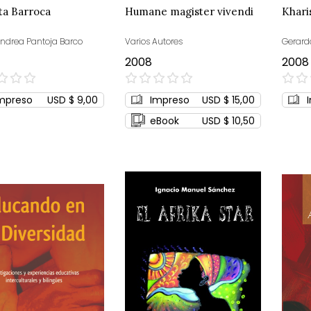
ta Barroca
Humane magister vivendi
Khari
Andrea Pantoja Barco
Varios Autores
Gerard
2008
2008
0%
0%
mpreso
USD $ 9,00
Impreso
USD $ 15,00
eBook
USD $ 10,50