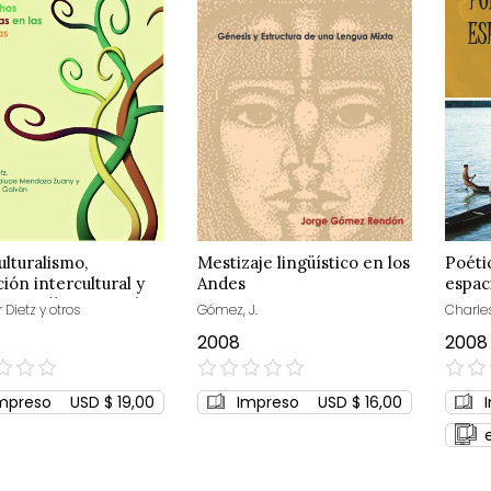
ulturalismo,
Mestizaje lingüístico en los
Poéti
ión intercultural y
Andes
espac
os indígenas en las
Dietz y otros
Gómez, J.
Charles
cas
2008
2008
0%
0%
mpreso
USD $ 19,00
Impreso
USD $ 16,00