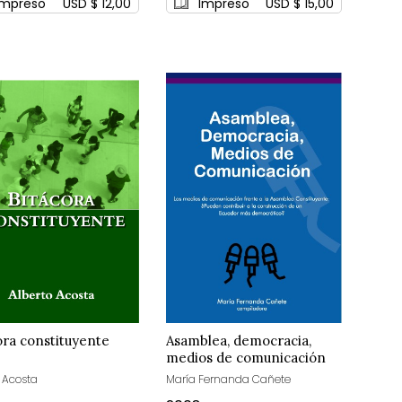
Impreso
USD $ 12,00
Impreso
USD $ 15,00
ora constituyente
Asamblea, democracia,
medios de comunicación
o Acosta
María Fernanda Cañete