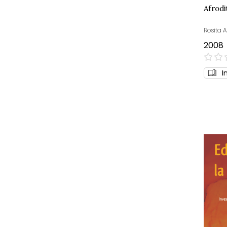
Afrodi
Rosita 
2008
0%
I