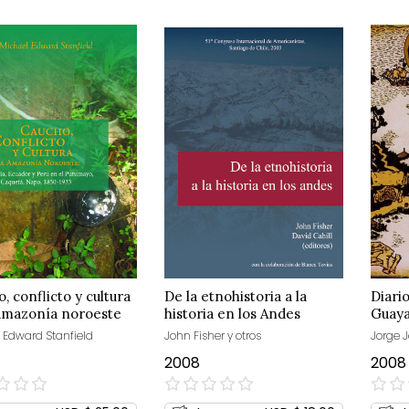
, conflicto y cultura
De la etnohistoria a la
Diari
 amazonía noroeste
historia en los Andes
Guaya
 Edward Stanfield
John Fisher y otros
Jorge 
2008
2008
0%
0%