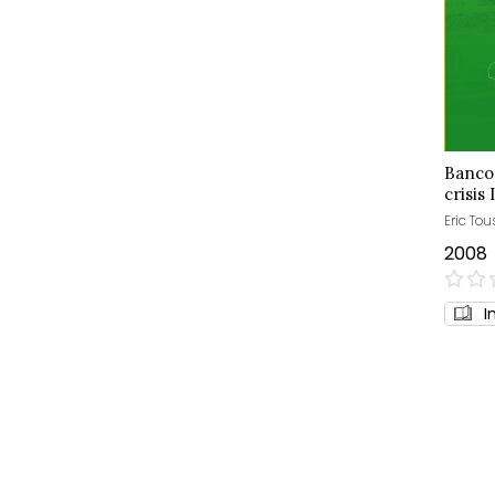
Banco 
crisis
Eric Tou
2008
0%
I