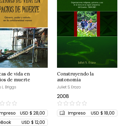
cas de vida en
Construyendo la
ios de muerte
autonomía
 L. Briggs
Juliet S. Erazo
2008
0%
Impreso
USD $ 28,00
Impreso
USD $ 18,00
eBook
USD $ 12,00