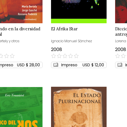
do en la diversidad
El Afrika Star
Dicci
al
antro
rtely y otros
Ignacio Manuel Sánchez
Lorena
2008
2008
0%
0%
mpreso
USD $ 28,00
Impreso
USD $ 12,00