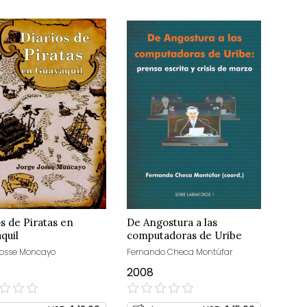
os de Piratas en
De Angostura a las
quil
computadoras de Uribe
Josse Moncayo
Fernando Checa Montúfar
2008
0%