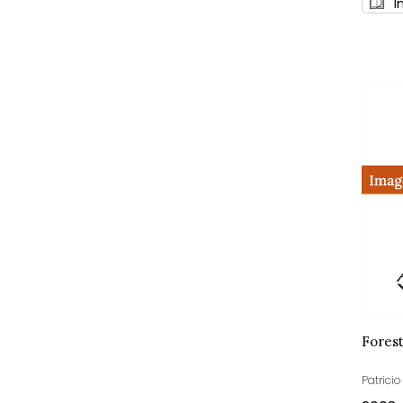
I
Forest
Patrici