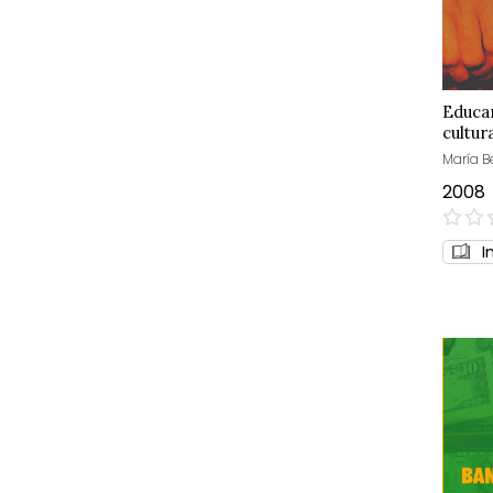
Educan
cultur
María Be
2008
0%
I