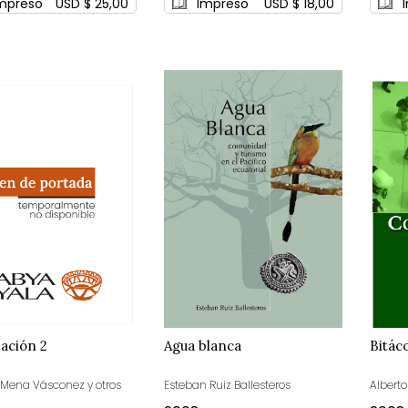
mpreso
USD $ 25,00
Impreso
USD $ 18,00
ación 2
Agua blanca
Bitác
o Mena Vásconez y otros
Esteban Ruiz Ballesteros
Albert