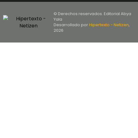
© Derechos reservados. Editorial Abya
Yala
Desarrollado por
Hipertexto - Netizen
,
2026