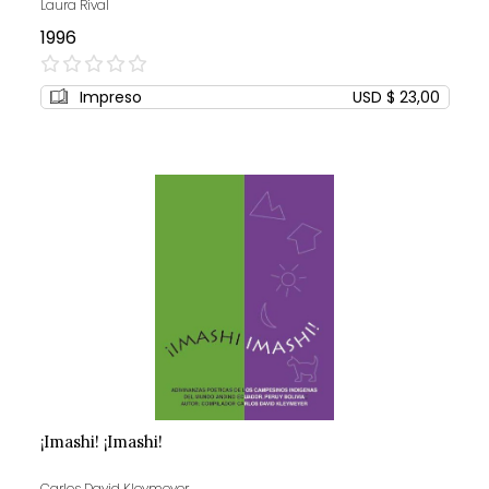
Laura Rival
1996
0%
Impreso
USD $ 23,00
¡Imashi! ¡Imashi!
Carlos David Kleymeyer