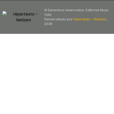
© Derechos reservados. Editorial Abya
Yala
Desarrollado por
Hipertexto - Netizen
,
2026