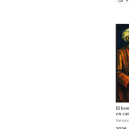
El hom
en ca
Fernand