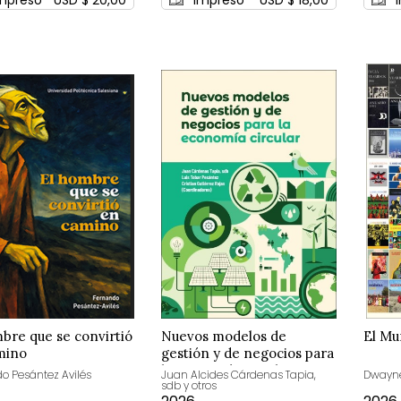
bre que se convirtió
Nuevos modelos de
El Mu
mino
gestión y de negocios para
la economía circular
o Pesántez Avilés
Juan Alcides Cárdenas Tapia,
Dwayne
sdb y otros