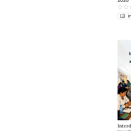
2026
0%
I
Interd