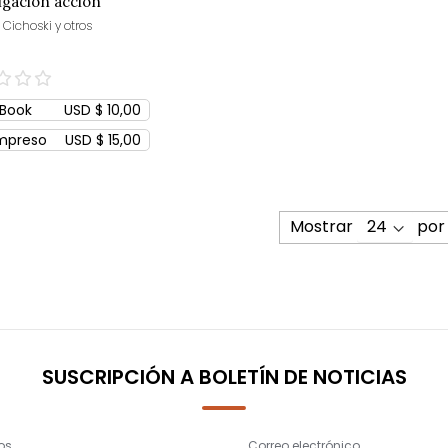
igación acción
ipativa
Cichoski y otros
Book
USD $ 10,00
mpreso
USD $ 15,00
Mostrar
por
SUSCRIPCIÓN A BOLETÍN DE NOTICIAS
os
Correo electrónico