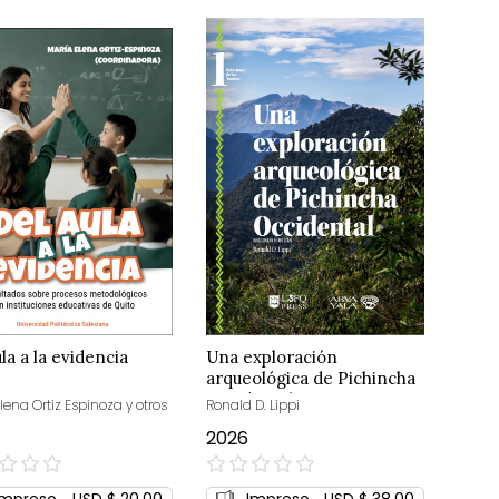
la a la evidencia
Una exploración
arqueológica de Pichincha
Occidental
lena Ortiz Espinoza y otros
Ronald D. Lippi
2026
0%
Impreso
USD $ 20,00
Impreso
USD $ 38,00