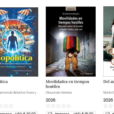
ítica
Movilidades en tiempos
Del au
hostiles
Fernando Bolaños Vivas y
Gioconda Herrera
María E
2026
2026
0%
0%
mpreso
USD $ 20,00
Impreso
USD $ 18,00