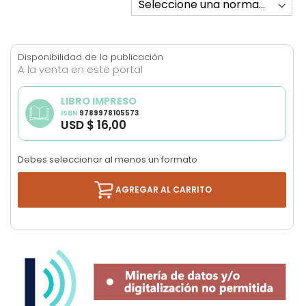
images
gallery
Disponibilidad de la publicación
A la venta en este portal
LIBRO IMPRESO
ISBN
9789978105573
USD $ 16,00
Debes seleccionar al menos un formato
AGREGAR AL CARRITO