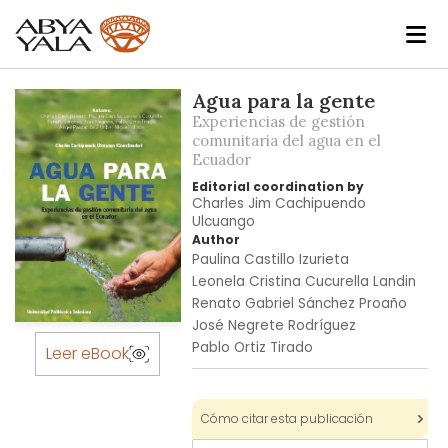
Skip
Agua para la gente
to
Experiencias de gestión
the
comunitaria del agua en el
Ecuador
end
of
Editorial coordination by
Charles Jim Cachipuendo
the
Ulcuango
images
Author
gallery
Paulina Castillo Izurieta
Leonela Cristina Cucurella Landin
Renato Gabriel Sánchez Proaño
José Negrete Rodríguez
Skip
Pablo Ortiz Tirado
to
Leer eBook
the
beginning
of
Cómo citar esta publicación
the