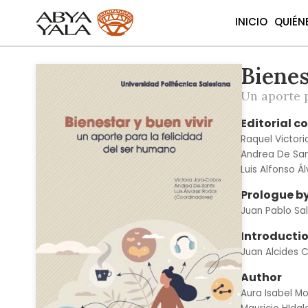
INICIO
QUIÉN
Bienes
Skip
to
Un aporte p
the
end
Editorial c
of
Raquel Victor
the
Andrea De San
images
Luis Alfonso Á
gallery
Prologue b
Juan Pablo Sa
Introductio
Juan Alcides 
Author
Aura Isabel M