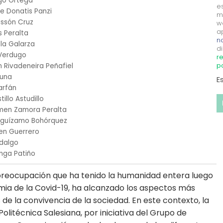
lgo Ortega
e
e Donatis Panzi
m
ssón Cruz
w
a
 Peralta
no
la Galarza
di
 Verdugo
re
p
 Rivadeneira Peñafiel
Luna
E
Farfán
illo Astudillo
men Zamora Peralta
eguízamo Bohórquez
en Guerrero
idalgo
nga Patiño
 preocupación que ha tenido la humanidad entera luego
ia de la Covid-19, ha alcanzado los aspectos más
 de la convivencia de la sociedad. En este contexto, la
Politécnica Salesiana, por iniciativa del Grupo de