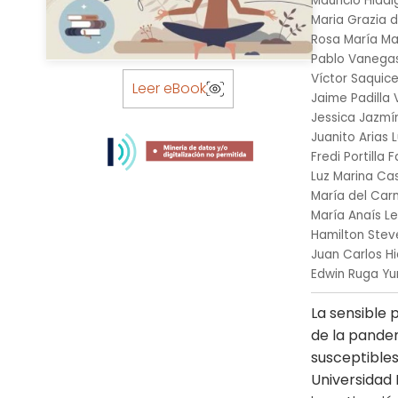
Mauricio HIda
Maria Grazia d
Rosa María Ma
Pablo Vanegas
Skip
Víctor Saquice
to
Leer eBook
Jaime Padilla
the
Jessica Jazmín
beginning
Juanito Arias 
of
Fredi Portilla 
the
Luz Marina Cast
images
María del Car
gallery
María Anaís L
Hamilton Stev
Juan Carlos H
Edwin Ruga Yu
La sensible
de la pandem
susceptibles
Universidad 