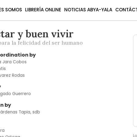
ES SOMOS
LIBRERÍA ONLINE
NOTICIAS ABYA-YALA
CONTÁC
tar y buen vivir
ara la felicidad del ser humano
oordination by
ia Jara Cobos
tis
lvarez Rodas
y
lgado Guerrero
n by
Cárdenas Tapia, sdb
ora
L