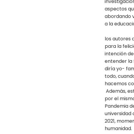
investigació
aspectos qu
abordando vi
a la ed
Si
los autores 
para la feli
intención de 
entender la
diría yo- fa
todo, cuando
hacemos 
Además, esta
por el mismo
Pandemia des
universidad 
2021, momen
humanidad