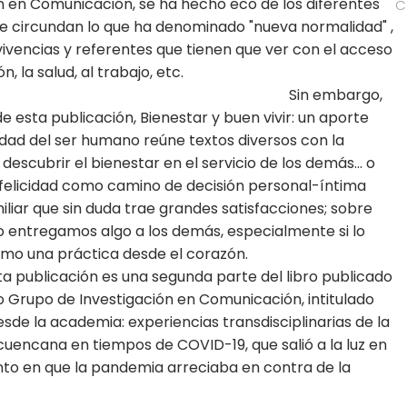
n en Comunicación, se ha hecho eco de los diferentes
C
e circundan lo que ha denominado "nueva normalidad" ,
vencias y referentes que tienen que ver con el acceso
ucación, la salud, al trabajo, etc.
n embargo,
de esta publicación, Bienestar y buen vivir: un aporte
cidad del ser humano reúne textos diversos con la
descubrir el bienestar en el servicio de los demás... o
 felicidad como camino de decisión personal-íntima
miliar que sin duda trae grandes satisfacciones; sobre
 entregamos algo a los demás, especialmente si lo
como una práctica desde el corazón.
 publicación es una segunda parte del libro publicado
 Grupo de Investigación en Comunicación, intitulado
de la academia: experiencias transdisciplinarias de la
cuencana en tiempos de COVID-19, que salió a la luz en
to en que la pandemia arreciaba en contra de la
.