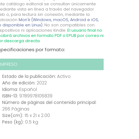
ste catálogo editorial se consultan únicamente
ediante vista en línea a través del navegador
eb o, para lectura sin conexión, mediante la
plicación
Mon'k (Windows, macOS, Android e iOS,
 disponible en Linux).
No son compatibles con
spositivos ni aplicaciones Kindle.
El usuario final no
cibirá archivos en formato PDF o EPUB por correo ni
or descarga directa.
specificaciones por formato:
IMPRESO
Estado de la publicación:
Activo
Año de edición:
2022
Idioma:
Español
ISBN-13:
9789978106839
Número de páginas del contenido principal:
266 Páginas
Size(cm):
15 x 21 x 2.00
Peso (kg):
0.5 kg