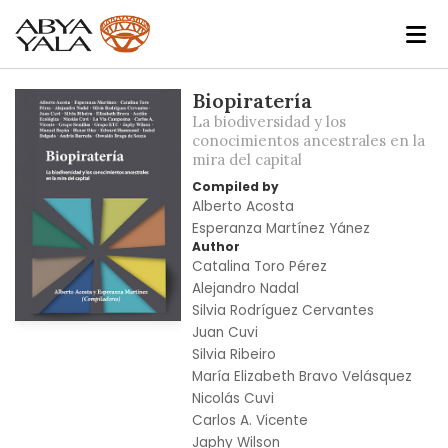
Skip
Biopiratería
to
La biodiversidad y los
the
conocimientos ancestrales en la
mira del capital
end
of
Compiled by
the
Alberto Acosta
images
Esperanza Martínez Yánez
Author
gallery
Catalina Toro Pérez
Alejandro Nadal
Silvia Rodríguez Cervantes
Skip
Juan Cuvi
to
Silvia Ribeiro
the
María Elizabeth Bravo Velásquez
beginning
Nicolás Cuvi
of
Carlos A. Vicente
the
Japhy Wilson