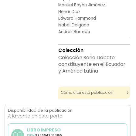
images
Manuel Bayón Jiménez
gallery
Henar Diaz
Edward Hammond
Isabel Delgado
Andrés Barreda
Colección
Colección Serie Debate
constituyente en el Ecuador
y América Latina
Cómo citar esta publicación
Disponibilidad de la publicación
A la venta en este portal
LIBRO IMPRESO
ISBN
9789942093165