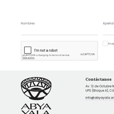
Nombres
Apellid
Ace
Contáctanos
Av. 12 de Octubre 
UPS (Bloque A), C
info@abyayala.or