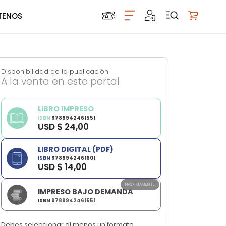
TENOS
Mi carrito
Disponibilidad de la publicación
A la venta en este portal
LIBRO IMPRESO
ISBN
9789942461551
USD $ 24,00
LIBRO DIGITAL (PDF)
ISBN
9789942461601
USD $ 14,00
PRÓXIMAMENTE
IMPRESO BAJO DEMANDA
ISBN
9789942461551
Debes seleccionar al menos un formato