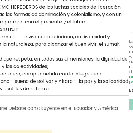
OMO HEREDEROS de las luchas sociales de liberación
as las formas de dominación y colonialismo, y con un
promiso con el presente y el futuro,
onstruir
orma de convivencia ciudadana, en diversidad y
L
la naturaleza, para alcanzar el buen vivir, el sumak
e
m
w
 que respeta, en todas sus dimensiones, la dignidad de
a
 y las colectividades;
no
di
ocrático, comprometido con la integración
re
ana – sueño de Bolívar y Alfaro -, la paz y la solidaridad
p
s pueblos de la tierra.
E
erie Debate constituyente en el Ecuador y América