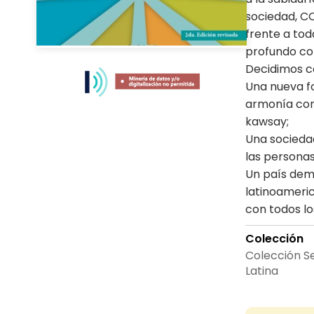
sociedad, C
frente a tod
profundo com
Skip
Decidimos c
to
the
Una nueva f
beginning
armonía con 
of
kawsay;
the
Una sociedad
images
las personas
gallery
Un país dem
latinoameric
con todos lo
Colección
Colección S
Latina