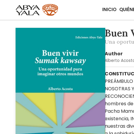
INICIO
QUIÉN
Buen 
Skip
to
Una oportu
the
end
Author
of
Alberto Acost
the
images
CONSTITUCI
gallery
PREÁMBULO
NOSOTRAS Y 
RECONOCIEND
hombres de d
Pacha Mama, 
existencia,
nuestras div
a la sabidur