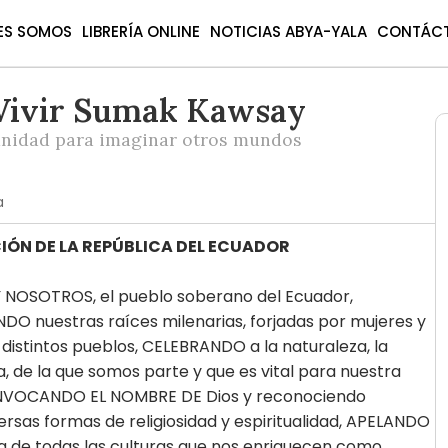
ES SOMOS
LIBRERÍA ONLINE
NOTICIAS ABYA-YALA
CONTÁC
Vivir Sumak Kawsay
nidad para imaginar otros mundos
a
ÓN DE LA REPÚBLICA DEL ECUADOR
NOSOTROS, el pueblo soberano del Ecuador,
O nuestras raíces milenarias, forjadas por mujeres y
istintos pueblos, CELEBRANDO a la naturaleza, la
de la que somos parte y que es vital para nuestra
 INVOCANDO EL NOMBRE DE Dios y reconociendo
ersas formas de religiosidad y espiritualidad, APELANDO
ía de todas las culturas que nos enriquecen como