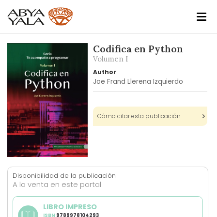
Skip
Codifica en Python
to
Volumen I
the
Author
end
Joe Frand Llerena Izquierdo
of
the
images
Cómo citar esta publicación
gallery
Skip
to
Disponibilidad de la publicación
the
A la venta en este portal
beginning
of
LIBRO IMPRESO
the
ISBN
9789978104293