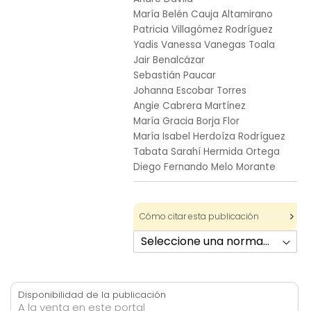
images
María Belén Cauja Altamirano
gallery
Patricia Villagómez Rodríguez
Yadis Vanessa Vanegas Toala
Jair Benalcázar
Sebastián Paucar
Johanna Escobar Torres
Angie Cabrera Martínez
María Gracia Borja Flor
María Isabel Herdoíza Rodríguez
Tabata Sarahí Hermida Ortega
Diego Fernando Melo Morante
Cómo citar esta publicación
Disponibilidad de la publicación
A la venta en este portal