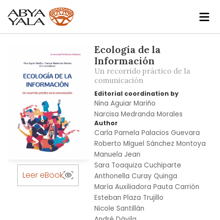
Skip
Ecología de la
to
Información
the
Un recorrido práctico de la
end
comunicación
of
Editorial coordination by
the
Nina Aguiar Mariño
images
Narcisa Medranda Morales
gallery
Author
Carla Pamela Palacios Guevara
Roberto MIguel Sánchez Montoya
Manuela Jean
Skip
Sara Toaquiza Cuchiparte
to
Leer eBook
Anthonella Curay Quinga
the
María Auxiliadora Pauta Carrión
beginning
Esteban Plaza Trujillo
of
Nicole Santillán
the
André Dávila